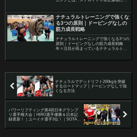
らず、正しい筋力トレーニング・食事・
休養で体を鍛えていくスタイルを指しま
す。最近では「ナチュラルボディビル」
ナチュラルトレーニングで強くな
「ドーピングなしの筋トレ...
る3つの原則｜ドーピングなしの
筋力成長戦略
ナチュラルトレーニングで強くなる3つの
原則｜ドーピングなしの筋力成長戦略
年々注目が高まっているナチュラルトレ
ーニング。薬や禁止物質を使わず、正し
い戦略と継続で強さを築く道です。 この
記事では、ナチュラルトレーニングで成
果を出すための3つの原...
ナチュラルでデッドリフト200kgを突破
するロードマップ｜ドーピングなしで強
くなる方法
パワーリフティング第4回日本グランプ
リ選手権大会｜HIRO選手優勝＆日本記
録更新！｜ユーイチ選手3位！｜SOTA選
手も大善戦！【パワリフ】