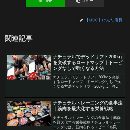
LINE
コピー
【MDC】けんた店長
関連記事
ナチュラルでデッドリフト200kg
を突破するロードマップ｜ドーピ
ングなしで強くなる方法
ナチュラルでデッドリフト200kgを突破
するロードマップ｜ドーピングなしで強
くなる方法デッドリフト200kgは、多く
のリフターにとって大きな目標です。 特
にナチュラルトレーニングでは時間と努
力が必要ですが、正しい戦略を実践すれ
ナチュラルトレーニングの食事法
ば現実的に達成...
｜筋肉を最大化する栄養戦略
ナチュラルトレーニングの食事法｜筋肉
を最大化する栄養戦略ナチュラルトレー
ニングでは、筋肉を作るスピードも限ら