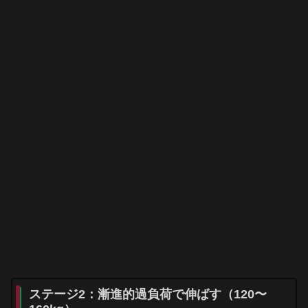
ステージ2：漸進的過負荷で伸ばす（120〜