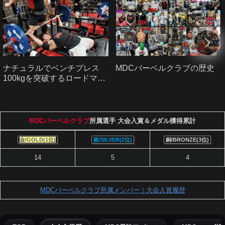
ナチュラルでベンチプレス
MDCバーベルクラブの歴史
100kgを突破するロードマッ
プ｜初心者から中級者へ
MDCバーベルクラブ
所属選手 大会入賞＆メダル獲得累計
金/GOLD(1位)
銀/SILVER(2位)
銅/BRONZE(3位)
14
5
4
MDCバーベルクラブ所属メンバー｜大会入賞履歴