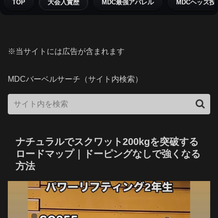
TOP
大会入賞歴
MDC最強アパレル
MDCヘッズ投
※当サイトには広告が含まれます
MDCバーベルサーチ（サイト内検索）
ナチュラルでスクワット200kgを突破する
ロードマップ｜ドーピングなしで強くなる
方法