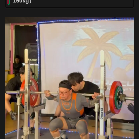
160kg）