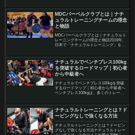
れています。 だからこそ、「何を・どれ
だけ・いつ食べるか」が成果を左右しま
す。 この記事では、ドーピングなしでも
MDCバーベルクラブとは｜ナチ
筋肉を最大限に成長さ...
ュラルトレーニングチームの理念
と物語
MDCバーベルクラブとは｜ナチュラルト
レーニングチームの理念と物語2019年、
日本で「ナチュラルトレーニング」を掲
げた仲間が集まり、MDCバーベルクラブ
は誕生しました。薬に頼らず、自分自身
の力を極めることを目指す──それが私た
ナチュラルでベンチプレス100kg
ちの歩みの始ま...
を突破するロードマップ｜初心者
から中級者へ
ナチュラルでベンチプレス100kgを突破
するロードマップ｜初心者から中級者へ
ベンチプレス100kgは、多くのトレーニ
ーにとって憧れの数字。 特にナチュラル
トレーニングでは簡単ではありません
が、正しい方法を実践すれば誰でも到達
ナチュラルトレーニングとは？ド
可能です。 この...
ーピングなしで強くなる方法
ナチュラルトレーニングとは？ドーピン
グなしで強くなる方法ナチュラルトレー
ニングとは、ステロイドや禁止薬物に頼