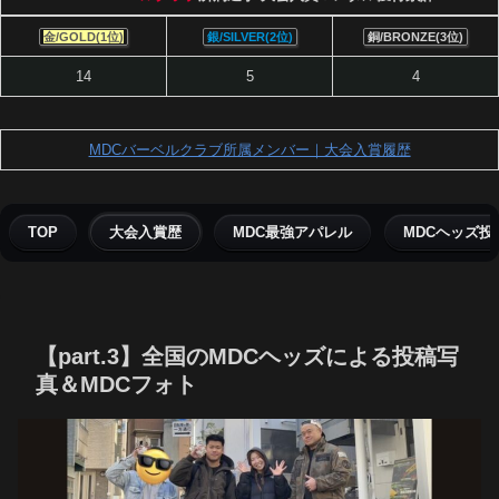
金/GOLD(1位)
銀/SILVER(2位)
銅/BRONZE(3位)
14
5
4
MDCバーベルクラブ所属メンバー｜大会入賞履歴
TOP
大会入賞歴
MDC最強アパレル
MDCヘッズ投
【part.3】全国のMDCヘッズによる投稿写
真＆MDCフォト