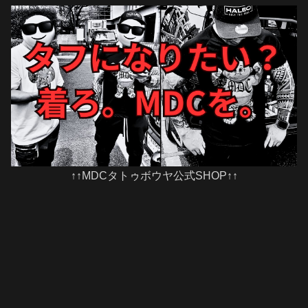
↑↑MDCタトゥボウヤ公式SHOP↑↑