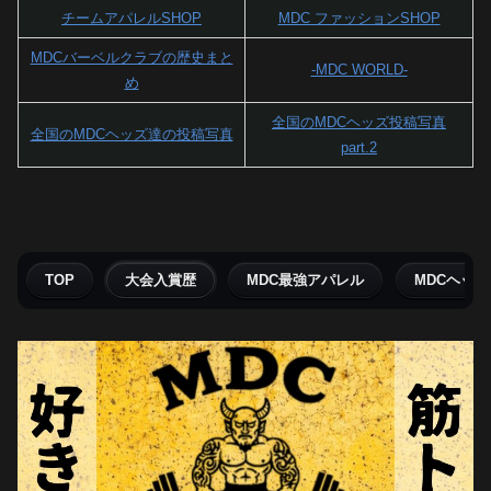
チームアパレルSHOP
MDC ファッションSHOP
MDCバーベルクラブの歴史まと
-MDC WORLD-
め
全国のMDCヘッズ投稿写真
全国のMDCヘッズ達の投稿写真
part.2
TOP
大会入賞歴
MDC最強アパレル
MDCヘッ