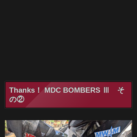
Thanks！ MDC BOMBERS Ⅲ そ
の②