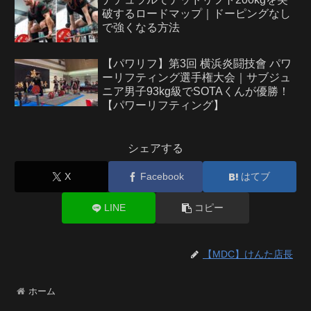
破するロードマップ｜ドーピングなし
で強くなる方法
【パワリフ】第3回 横浜炎闘技會 パワ
ーリフティング選手権大会｜サブジュ
ニア男子93kg級でSOTAくんが優勝！
【パワーリフティング】
シェアする
X
Facebook
はてブ
LINE
コピー
【MDC】けんた店長
ホーム