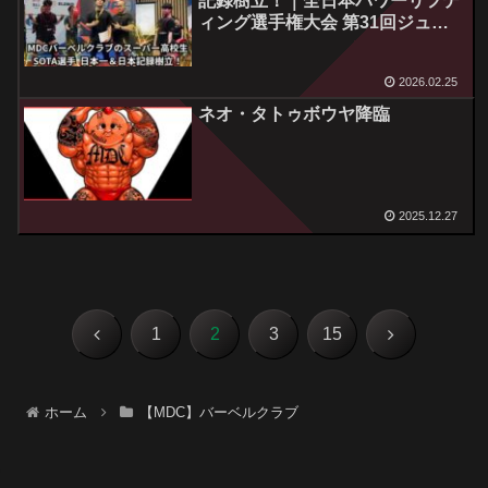
記録樹立！｜全日本パワーリフテ
ィング選手権大会 第31回ジュニ
アサブジュニアクラシック部門
2026.02.25
ネオ・タトゥボウヤ降臨
2025.12.27
前
次
1
2
3
15
へ
へ
ホーム
【MDC】バーベルクラブ