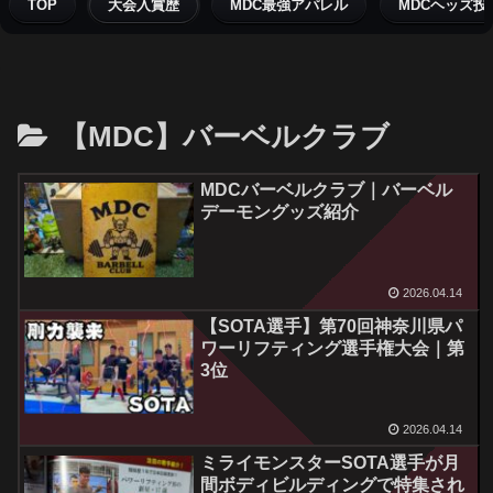
TOP
大会入賞歴
MDC最強アパレル
MDCヘッズ投
【MDC】バーベルクラブ
MDCバーベルクラブ｜バーベル
デーモングッズ紹介
2026.04.14
【SOTA選手】第70回神奈川県パ
ワーリフティング選手権大会｜第
3位
2026.04.14
ミライモンスターSOTA選手が月
間ボディビルディングで特集され