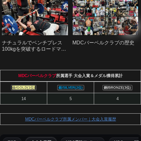
ナチュラルでベンチプレス
MDCバーベルクラブの歴史
100kgを突破するロードマッ
プ｜初心者から中級者へ
MDCバーベルクラブ
所属選手 大会入賞＆メダル獲得累計
金/GOLD(1位)
銀/SILVER(2位)
銅/BRONZE(3位)
14
5
4
MDCバーベルクラブ所属メンバー｜大会入賞履歴