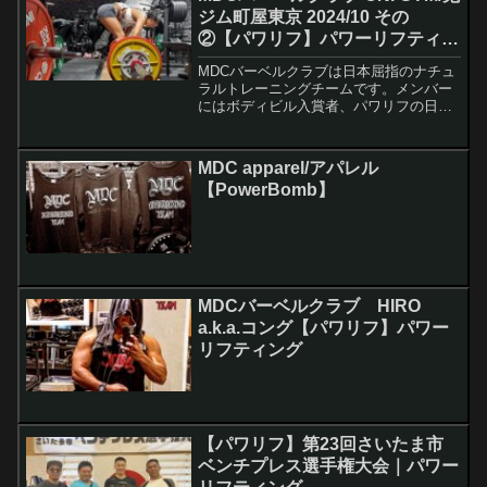
ジム町屋東京 2024/10 その
②【パワリフ】パワーリフティン
グ
MDCバーベルクラブは日本屈指のナチュ
ラルトレーニングチームです。メンバー
にはボディビル入賞者、パワリフの日本
記録保持者などがおり、楽しく自由をモ
ットーに日々活動を続けています。
MDC apparel/アパレル
【PowerBomb】
MDCバーベルクラブ HIRO
a.k.a.コング【パワリフ】パワー
リフティング
【パワリフ】第23回さいたま市
ベンチプレス選手権大会｜パワー