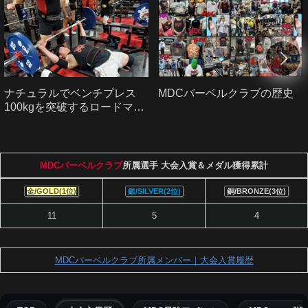
ナチュラルでベンチプレス
MDCバーベルクラブの歴史
100kgを突破するロードマッ
プ｜初心者から中級者へ
MDCバーベルクラブ
所属選手 大会入賞＆メダル獲得累計
金/GOLD(1位)
銀/SILVER(2位)
銅/BRONZE(3位)
11
5
4
MDCバーベルクラブ所属メンバー｜大会入賞履歴