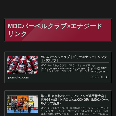
MDCバーベルクラブ×エナジード
リンク
MDCバーベルクラブ｜ゴリラエナジードリンク
【パワリフ】
MDCバーベルクラブ｜ゴリラエナジードリンク
(adsbygoogle = window.adsbygoogle || []).push({});MDC
バーベルクラブ｜ゴリラエナジードリンク (adsbygoogle
= window.ad...
2025.01.31
pomuko.com
第82回 東京都パワーリフティング選手権大会｜
男子93kg級｜HIRO a.k.a.KONG氏（MDCバーベ
ルクラブ所属）
MDCバーベルクラブは日本屈指のナチュラルトレーニング
チームです。メンバーにはボディビル入賞者、パワリフの
日本記録保持者などがおり、楽しく自由をモットーに日々