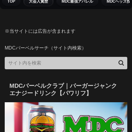
TOP
大会入賞歴
MDC最強アパレル
MDCヘッズ投
※当サイトには広告が含まれます
MDCバーベルサーチ（サイト内検索）
MDCバーベルクラブ｜バーガージャンク
エナジードリンク【パワリフ】