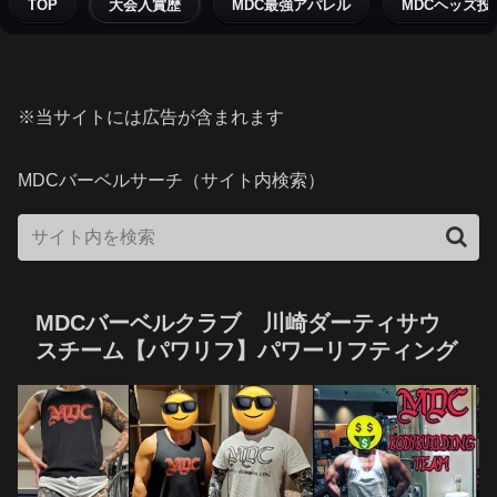
TOP
大会入賞歴
MDC最強アパレル
MDCヘッズ投
※当サイトには広告が含まれます
MDCバーベルサーチ（サイト内検索）
MDCバーベルクラブ 川崎ダーティサウ
スチーム【パワリフ】パワーリフティング