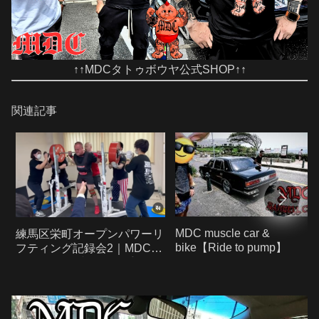
↑↑MDCタトゥボウヤ公式SHOP↑↑
関連記事
MDC muscle car &
練馬区栄町オープンパワーリ
bike【Ride to pump】
フティング記録会2｜MDCバ
ーベルクラブHIRO選手がフ
ルギアで大暴れ！