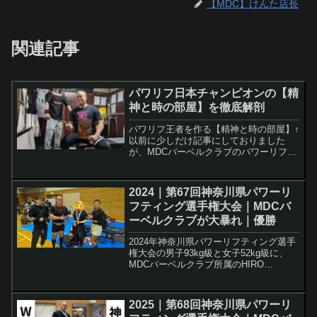
【MDC】けんた店長
関連記事
パワリフ日本チャンピオンの【精
神と時の部屋】を徹底解剖
パワリフ王者を作る【精神と時の部屋】↑
以前に少しだけ記事にしておりました
が、MDCバーベルクラブのパワーリフテ
ィングモンスター【HIRO a.k.a.KONG】
氏が川崎南部にこっそり作った精神と時
の部屋（変態以外入室禁止）という鍛錬
2024｜第67回神奈川県パワーリ
部屋があ...
フティング選⼿権⼤会｜MDCバ
ーベルクラブが大暴れ｜優勝
2024年神奈川県パワーリフティング選手
権大会の男子93kg級と女子52kg級に、
MDCバーベルクラブ所属のHIRO
a.k.a.KONG氏とロンちゃんが出場し、素
晴らしい成績をおさめてまいりました。
HIRO氏はデッドリフトが惜しくも白フ
2025｜第68回神奈川県パワーリ
ラ...