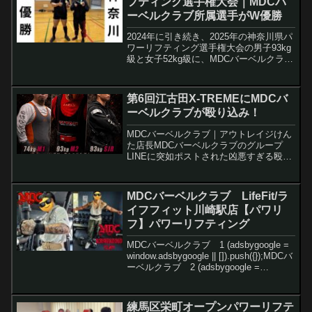
フティング選⼿権⼤会｜MDCバ
ーベルクラブ所属選手がW優勝
2024年に引き続き、2025年の神奈川県パ
ワーリフティング選手権大会の男子93kg
級と女子52kg級に、MDCバーベルクラブ
所属のHIRO a.k.a.KONG氏とロンちゃん
が出場し、素晴らしい成績をおさめてま
いりました。HIRO氏は前回...
第6回江古田X-TREMEにMDCバ
ーベルクラブが殴り込み！
MDCバーベルクラブ｜アウトレイジけん
た店長MDCバーベルクラブのグループ
LINEに突如ポストされた凶悪すぎる殴り
込み予告…。これは波乱の予感ですじ
ゃ…。✅ MDCバーベルクラブとは？
(adsbygoogle = window.adsby...
MDCバーベルクラブ LifeFit/ラ
イフフィット川崎駅店【パワリ
フ】パワーリフティング
MDCバーベルクラブ 1 (adsbygoogle =
window.adsbygoogle || []).push({});MDCバ
ーベルクラブ 2 (adsbygoogle =
window.adsbygoogle || []).pus...
練馬区栄町オープンパワーリフテ