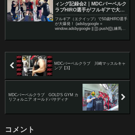
ィング記録会2｜MDCバーベルク
ラブHIRO選手がフルギアで大暴
れ！
フルギア（エクイップ）で50歳HIRO選手
が大爆発！ (adsbygoogle =
window.adsbygoogle || []).push({});練馬区
栄町オープンパワーリフティング記録会
22026年2月に練馬区栄町で行われたパワ
ー...
MDCバーベルクラブ 川崎マッスルキャ
ンプ【3】
MDCバーベルクラブ GOLD’S GYM カ
リフォルニア オールドパサディナ
コメント