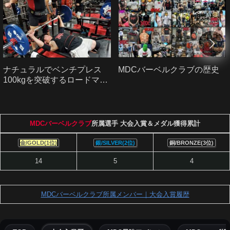
ナチュラルでベンチプレス
MDCバーベルクラブの歴史
100kgを突破するロードマッ
プ｜初心者から中級者へ
MDCバーベルクラブ
所属選手 大会入賞＆メダル獲得累計
金/GOLD(1位)
銀/SILVER(2位)
銅/BRONZE(3位)
14
5
4
MDCバーベルクラブ所属メンバー｜大会入賞履歴