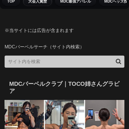
TOP
大会入賞歴
MDC最強アパレル
MDCヘッズ投
※当サイトには広告が含まれます
MDCバーベルサーチ（サイト内検索）
MDCバーベルクラブ｜TOCO姉さんグラビ
ア