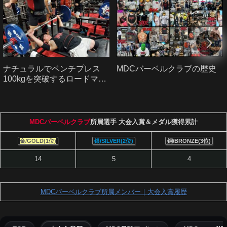
ナチュラルでベンチプレス
MDCバーベルクラブの歴史
100kgを突破するロードマッ
プ｜初心者から中級者へ
MDCバーベルクラブ
所属選手 大会入賞＆メダル獲得累計
金/GOLD(1位)
銀/SILVER(2位)
銅/BRONZE(3位)
14
5
4
MDCバーベルクラブ所属メンバー｜大会入賞履歴