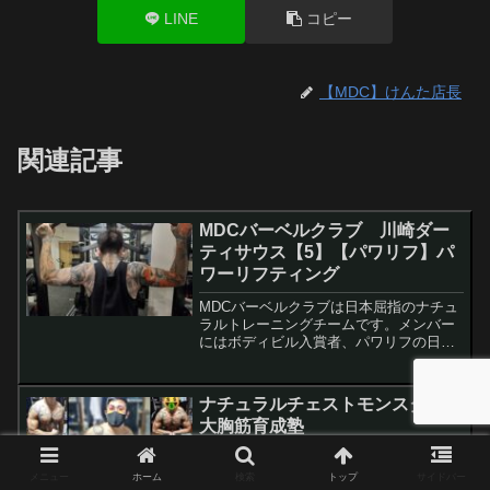
LINE
コピー
【MDC】けんた店長
関連記事
MDCバーベルクラブ 川崎ダー
ティサウス【5】【パワリフ】パ
ワーリフティング
MDCバーベルクラブは日本屈指のナチュ
ラルトレーニングチームです。メンバー
にはボディビル入賞者、パワリフの日本
記録保持者などがおり、楽しく自由をモ
ットーに日々活動を続けています。
ナチュラルチェストモンスター｜
大胸筋育成塾
大胸筋育成塾SNSで話題のナチュラルチ
ェストモンスターがトレーニング人生の
メニュー
ホーム
検索
トップ
サイドバー