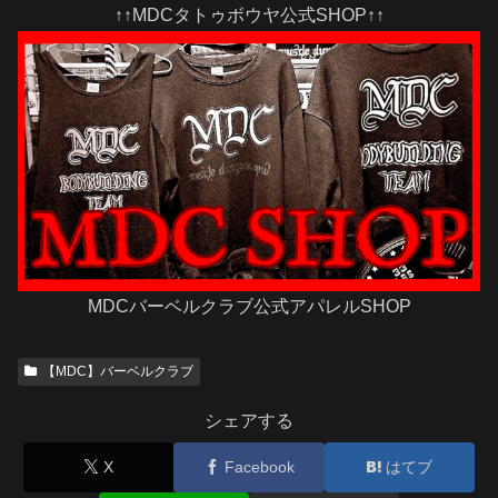
↑↑MDCタトゥボウヤ公式SHOP↑↑
MDCバーベルクラブ公式アパレルSHOP
【MDC】バーベルクラブ
シェアする
X
Facebook
はてブ