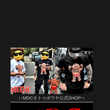
↑↑MDCタトゥボウヤ公式SHOP↑↑