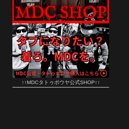
MDCバーベルクラブ｜NEW
ブ｜ゴリ
アパレル｜総柄トレーナー×
【パワリ
総柄ショーツ、シングレット
用ロゴTシャツ
↑↑MDCタトゥボウヤ公式SHOP↑↑