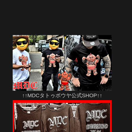
↑↑MDCタトゥボウヤ公式SHOP↑↑