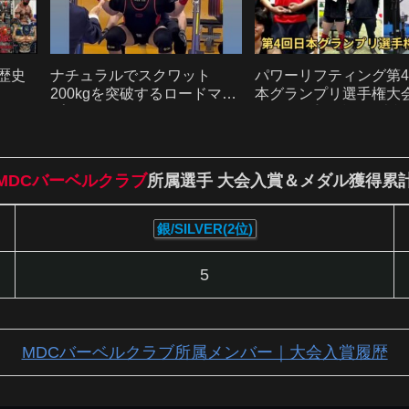
ナチュラルでスクワット
歴史
パワーリフティング第
200kgを突破するロードマッ
本グランプリ選手権大
プ｜ドーピングなしで強くな
HIRO選手優勝＆日本
る方法
新！｜ユーイチ選手3
SOTA選手も大善戦！
リフ】
MDCバーベルクラブ
所属選手 大会入賞＆メダル獲得累
銀/SILVER(2位)
5
MDCバーベルクラブ所属メンバー｜大会入賞履歴