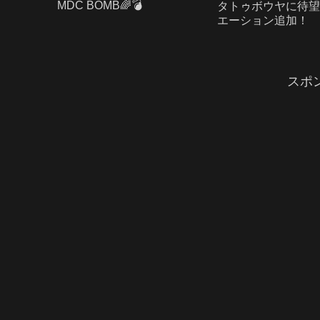
MDC BOMB🌈💣️
タトゥボウヤに待望
エーション追加！
スポ