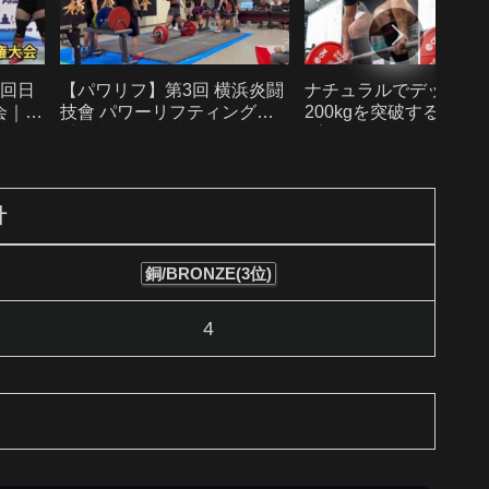
4回日
【パワリフ】第3回 横浜炎闘
ナチュラルでデッドリ
会｜
技會 パワーリフティング選
200kgを突破するロー
記録更
手権大会｜サブジュニア男子
プ｜ドーピングなしで
位！｜
93kg級でSOTAくんが優勝！
る方法
【パワ
【パワーリフティング】
計
銅/BRONZE(3位)
4